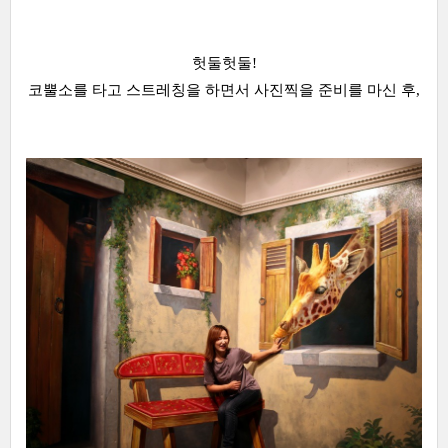
헛둘헛둘!
코뿔소를 타고 스트레칭을 하면서 사진찍을 준비를 마신 후,