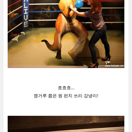
흐흐흐...
캥거루 쯤은 원 펀치 쓰리 강냉이!