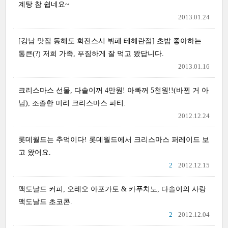
계탕 참 쉽네요~
2013.01.24
[강남 맛집 동해도 회전스시 뷔페 테헤란점] 초밥 좋아하는
통큰(?) 저희 가족, 푸짐하게 잘 먹고 왔답니다.
2013.01.16
크리스마스 선물, 다솔이꺼 4만원! 아빠꺼 5천원!!(바뀐 거 아
님), 조촐한 미리 크리스마스 파티.
2012.12.24
롯데월드는 추억이다! 롯데월드에서 크리스마스 퍼레이드 보
고 왔어요.
2
2012.12.15
맥도날드 커피, 오레오 아포가토 & 카푸치노, 다솔이의 사랑
맥도날드 초코콘.
2
2012.12.04