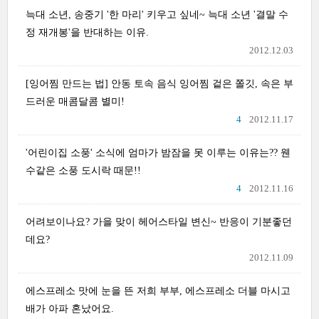
늑대 소년, 송중기 '한 마리' 키우고 싶네~ 늑대 소년 '결말 수
정 재개봉'을 반대하는 이유.
2012.12.03
[잉어찜 만드는 법] 안동 토속 음식 잉어찜 겉은 쫄깃, 속은 부
드러운 매콤달콤 별미!
4
2012.11.17
'어린이집 소풍' 소식에 엄마가 밤잠을 못 이루는 이유는?? 웬
수같은 소풍 도시락 때문!!
4
2012.11.16
어려보이나요? 가을 맞이 헤어스타일 변신~ 반응이 기분좋던
데요?
2012.11.09
에스프레소 맛에 눈을 뜬 저희 부부, 에스프레소 더블 마시고
배가 아파 혼났어요.