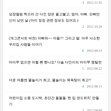
3
2012.11.02
성장앨범 찍으러 간 다인 양은 울고불고, 엄마, 아빠. 오빠만
신이 났던 날.(아이 정장 관련 정보도 있어요.)
2
2012.10.28
(개그콘서트 버전) 아빠와~~ 아들!!! 그리고 딸. 아주 사소한
우리집 사람들 이야기.
6
2012.09.13
마이쭈 없으면 어쩔 뻔 했나요? 다솔 다인이의 마이쭈 쟁탈전
1
2012.08.22
더운 여름엔 물놀이가 최고, 물놀이는 목욕탕이 최고!!
4
2012.08.11
어린이집 소풍 도시락, 초단간 돌돌돌 '한 입 샌드위치' 만들
기.
2
2012.08.09