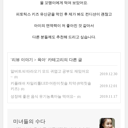
울 꼬맹이에게 먹여 보았어요.
피토틱스 키즈 유산균을 먹인 후 제가 봐도 컨디션이 괜찮고
아이의 면역력이 저 좋아진 것 같아서
다른 분들께도 추천해 드리고 싶습니다.
'
리뷰 이야기
>
육아
' 카테고리의 다른 글
알버트AI 따라오기 모드 귀엽고 공부도 재밌어요
2019.12.30
~
(0)
키플래쉬 자일리톨LED 어린이칫솔 치약 (8억칫솔
2019.12.01
키즈)
(0)
성장에 좋은 음식 유기농흑마늘 먹여요~
2019.11.17
(0)
미녀들의 수다