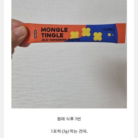
원래 식후 3번
1포씩 (3g) 먹는 건데,