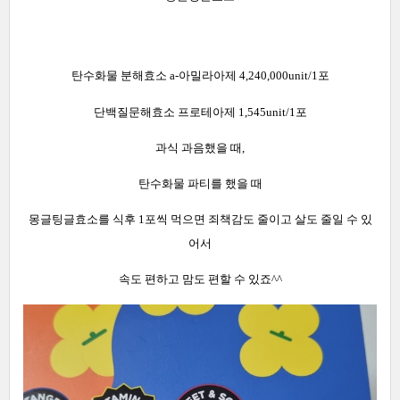
탄수화물 분해효소 a-아밀라아제 4,240,000unit/1포
단백질문해효소 프로테아제 1,545unit/1포
과식 과음했을 때,
탄수화물 파티를 했을 때
몽글팅글효소를 식후 1포씩 먹으면 죄책감도 줄이고 살도 줄일 수 있
어서
속도 편하고 맘도 편할 수 있죠^^