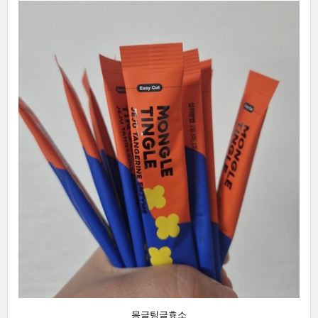
몽글팅글효소