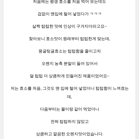
처음에는 평생 효소를 처음 먹어 보는데도
겁없이 맨입에 털어 넣었다가 ㅋㅋㅋ
살짝 텁텁한 맛에 인상이 구겨지더라고요~
찾아보니 효소맛이 원래부터 텁텁한게 맞는데,
몽글팅글효소는 텁텁함을 줄이고자
오렌지 농축 분말이 들어 있어서
덜 텁텁 더 상큼하게 만들어진 제품이었어요~
저는 효소를 처음, 그것도 맨 입에 털어 넣었더니 텁텁함이 느껴졌는
데,
다음부터는 물이랑 같이 먹었더니
전혀 텁텁하지 않았고
상큼하고 깔끔한 오렌지맛이었습니다.