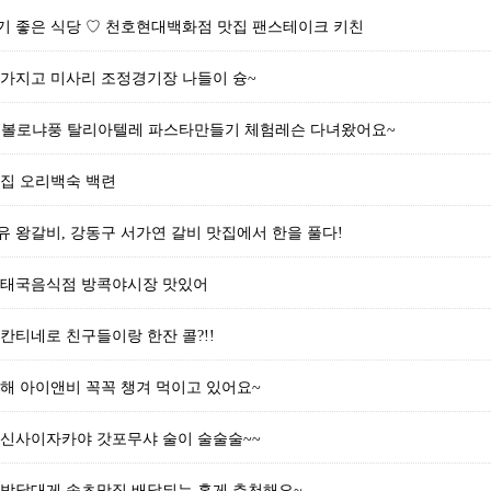
기 좋은 식당 ♡ 천호현대백화점 맛집 팬스테이크 키친
 가지고 미사리 조정경기장 나들이 슝~
스 볼로냐풍 탈리아텔레 파스타만들기 체험레슨 다녀왔어요~
맛집 오리백숙 백련
 왕갈비, 강동구 서가연 갈비 맛집에서 한을 풀다!
 태국음식점 방콕야시장 맛있어
칸티네로 친구들이랑 한잔 콜?!!
해 아이앤비 꼭꼭 챙겨 먹이고 있어요~
 신사이자카야 갓포무샤 술이 술술술~~
 박달대게 속초맛집 배달되는 홍게 추천해요~