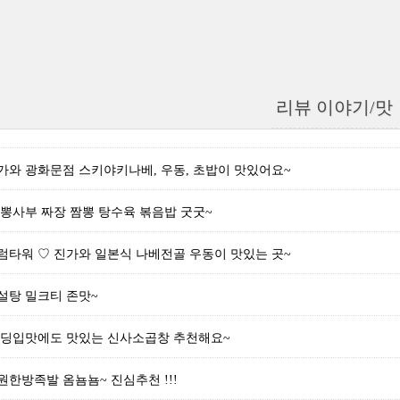
리뷰 이야기/맛
가와 광화문점 스키야키나베, 우동, 초밥이 맛있어요~
뽕사부 짜장 짬뽕 탕수육 볶음밥 굿굿~
럼타워 ♡ 진가와 일본식 나베전골 우동이 맛있는 곳~
설탕 밀크티 존맛~
초딩입맛에도 맛있는 신사소곱창 추천해요~
한방족발 옴뇸뇸~ 진심추천 !!!