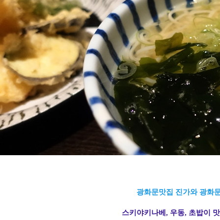
광화문맛집 진가와 광화
스키야키나베, 우동, 초밥이 