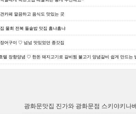
애견카페 깔끔하고 음식도 맛있는 곳
집 물회 전복 돌솥밥 맛집 흠냐흠냐
 장어구이 ♡ 넘넘 맛있었던 종갓집
텔 장향양념 ♡ 한돈 돼지고기로 갈비찜 불고기 양념갈비 쉽게 만드는 법
광화문맛집 진가와 광화문점 스키야키나베,