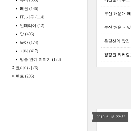
뷰티
(595)
패션
(146)
부산 해운대 
IT, 가구
(114)
인테리어
(12)
부산 해운대 맛
맛
(406)
운길산역 맛집
육아
(174)
기타
(417)
청정원 워커힐호
방송 연예 이야기
(178)
치료이야기
(6)
이벤트
(206)
2019. 6. 18. 22:52