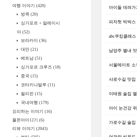
여행 이야기
(420)
아이들 데려가
방콕
(20)
피자헛 빅박스
싱가포르 + 말레이시
아
(52)
abc쿠킹클래
보라카이
(36)
대만
(21)
남양주 별내 
베트남
(51)
서울메이트 소유
싱가포르 크루즈
(18)
중국
(15)
샤로수길 맛집
코타키나발루
(11)
필리핀
(15)
이태원 술집 엘
국내여행
(179)
아이 눈건강 위
요리하는 이야기
(16)
풀몬아이12기
(6)
가로수길 술집
리뷰 이야기
(2043)
어판장 씨푸드