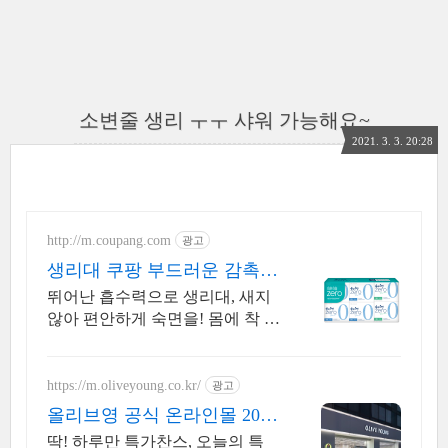
소변줄 생리 ㅜㅜ 샤워 가능해요~
2021. 3. 3. 20:28
http://m.coupang.com
광고
생리대 쿠팡 부드러운 감촉
하루 종일
뛰어난 흡수력으로 생리대, 새지
않아 편안하게 숙면을! 몸에 착 감
기는 생리대, 가볍고 보송한 착용
감으로.
https://m.oliveyoung.co.kr/
광고
올리브영 공식 온라인몰 20시
이전 주문은 오늘드림
딱! 하루만 특가찬스, 오늘의 특