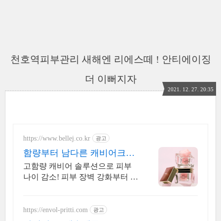
천호역피부관리 새해엔 리에스떼 ! 안티에이징
더 이뻐지자
2021. 12. 27. 20:35
https://www.bellej.co.kr
광고
함량부터 남다른 캐비어크림
'진짜' 캐비어크림!
고함량 캐비어 솔루션으로 피부
나이 감소! 피부 장벽 강화부터 진
정 효과까지 피부 단백질 구조와
유사하여 흡수가 빠른 블랙 캐비
어를 듬뿍!
https://envol-pritti.com
광고