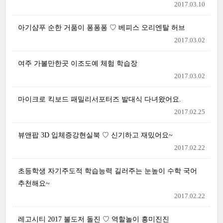
2017.03.10
아기샴푸 순한 거품이 퐁퐁퐁 ♡ 베피스 오리엔탈 허브
2017.03.02
여주 가볼만한곳 이조도예 체험 학습장
2017.03.02
마이크로 킥보드 패밀리서포터즈 발대식 다녀왔어요.
2017.02.25
뷰앤팝 3D 입체증강현실북 ♡ 신기하고 재밌어요~
2017.02.22
초등학생 자기주도적 학습능력 길러주는 눈높이 수학 국어
추천해요~
2017.02.22
레고시티 2017 불도저 돌진 ♡ 역할놀이 흥미진진