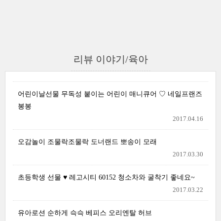
리뷰 이야기/육아
어린이날선물 무독성 붙이는 어린이 매니큐어 ♡ 네일프랜즈
봉봉
2017.04.16
오감놀이 조물락조물락 도너랜드 뽀송이 모래
2017.03.30
초등학생 선물 ♥ 레고시티 60152 청소차와 굴착기 좋네요~
2017.03.22
유아로션 순하게 슥슥 베피스 오리엔탈 허브