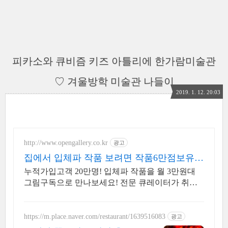
피카소와 큐비즘 키즈 아틀리에 한가람미술관
♡ 겨울방학 미술관 나들이
2019. 1. 12. 20:03
http://www.opengallery.co.kr
광고
집에서 입체파 작품 보려면 작품6만점보유
오픈갤러리로!
누적가입고객 20만명! 입체파 작품을 월 3만원대
그림구독으로 만나보세요! 전문 큐레이터가 취향
에 딱 맞는 그림을 무료로 찾아드립니다.
https://m.place.naver.com/restaurant/1639516083
광고