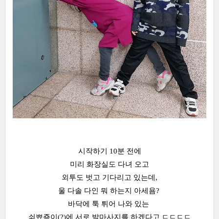
시작하기 10분 전에
미리 화장실도 다녀 오고
외투도 벗고 기다리고 있는데,
울 다솔 다인 뭐 하는지 아세욤?
바닥에 툭 튀어 나와 있는
쇠뾰죡이(?)에 서로 발마사지를 하겠다고 ㄷㄷㄷㄷ