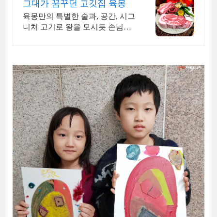
그대가 꿈꾸던 고깃집 육몽
육몽만의 특별한 술과, 공간, 시그
니처 고기로 왕을 모시듯 손님을
대접합니다