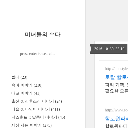
미녀들의 수다
2016. 10. 30. 22:19
http://doostyle
토탈 할로
발레
(23)
파티 기획,
육아 이야기
(210)
필요한 모든
태교 이야기
(41)
출산 & 산후조리 이야기
(24)
다솔 & 다인이 이야기
(411)
http://www.so
닥스훈트 ;; 달콤이 이야기
(45)
할로윈파티
세상 사는 이야기
(275)
할로윈파티 