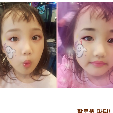
할로윈 파티!