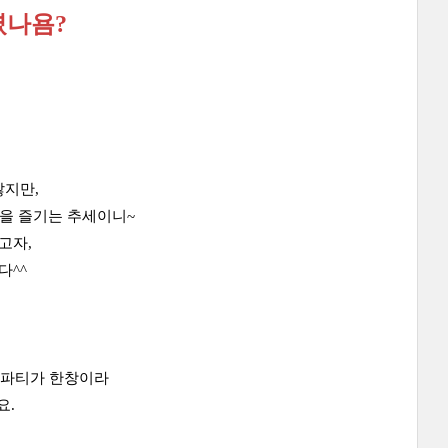
셨나욤?
않지만,
을 즐기는 추세이니~
고자,
다^^
 파티가 한창이라
요.