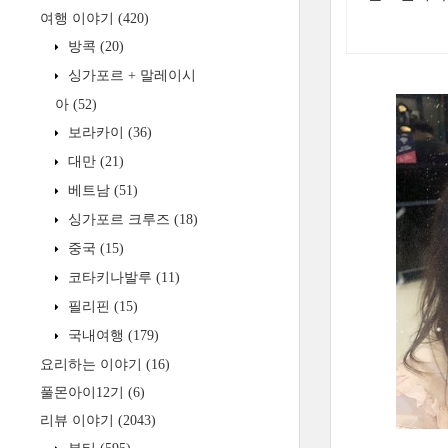
여행 이야기
(420)
방콕
(20)
싱가포르 + 말레이시
아
(52)
보라카이
(36)
대만
(21)
베트남
(51)
싱가포르 크루즈
(18)
중국
(15)
코타키나발루
(11)
필리핀
(15)
국내여행
(179)
요리하는 이야기
(16)
풀몬아이12기
(6)
리뷰 이야기
(2043)