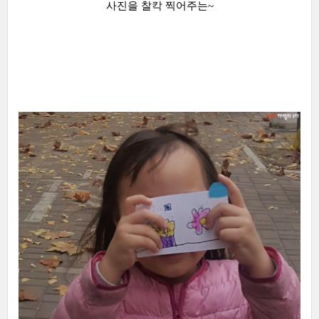
사진을 찰칵 찍어주는~