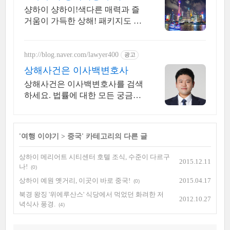
스
샹하이 샹하이!색다른 매력과 즐
거움이 가득한 상해! 패키지도 O
K 자유여행도 OK 상해핵심투어
부터 항주,주자각 뱃놀이 아이들
이 좋아하는 디즈니랜드까지!
http://blog.naver.com/lawyer400
광고
상해사건은 이사백변호사
상해사건은 이사백변호사를 검색
하세요. 법률에 대한 모든 궁금증
은 이사백변호사!
'
여행 이야기
>
중국
' 카테고리의 다른 글
상하이 메리어트 시티센터 호텔 조식, 수준이 다르구
2015.12.11
나!
(0)
상하이 예원 옛거리, 이곳이 바로 중국!
2015.04.17
(0)
북경 왕징 '위에루산스' 식당에서 먹었던 화려한 저
2012.10.27
녁식사 풍경.
(4)