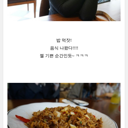
밥 먹잣!
음식 나왔다!!!!
젤 기쁜 순간인듯~ ㅋㅋㅋ