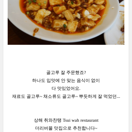
골고루 잘 주문했죠?
하나도 입맛에 안 맞는 음식이 없이
다 맛있었어요.
재료도 골고루~ 채소류도 골고루~ 뿌듯하게 잘 먹었던...
상해 취와찬탱 Tsui wah restaurant
더리버몰 맛집으로 추천합니다~