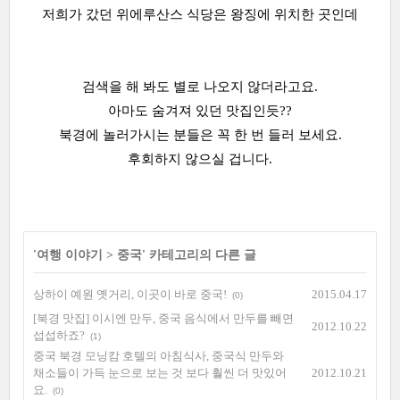
저희가 갔던 위에루산스 식당은 왕징에 위치한 곳인데
검색을 해 봐도 별로 나오지 않더라고요.
아마도 숨겨져 있던 맛집인듯??
북경에 놀러가시는 분들은 꼭 한 번 들러 보세요.
후회하지 않으실 겁니다.
'
여행 이야기
>
중국
' 카테고리의 다른 글
상하이 예원 옛거리, 이곳이 바로 중국!
2015.04.17
(0)
[북경 맛집] 이시엔 만두, 중국 음식에서 만두를 빼면
2012.10.22
섭섭하죠?
(1)
중국 북경 모닝캄 호텔의 아침식사, 중국식 만두와
채소들이 가득 눈으로 보는 것 보다 훨씬 더 맛있어
2012.10.21
요.
(0)