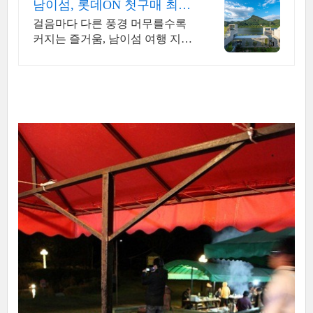
남이섬, 롯데ON 첫구매 최대
5천원 혜택!
걸음마다 다른 풍경 머무를수록
커지는 즐거움, 남이섬 여행 지금
바로 만나보세요!