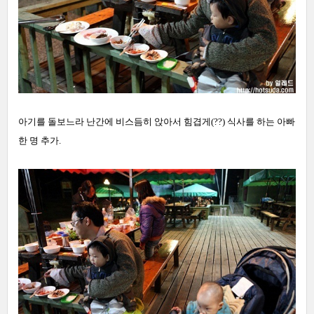
아기를 돌보느라 난간에 비스듬히 앉아서 힘겹게(??) 식사를 하는 아빠
한 명 추가.