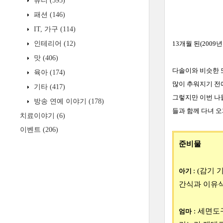
뷰티
(595)
패션
(146)
IT, 가구
(114)
인테리어
(12)
13개월 된(2009
맛
(406)
다솔이와 비슷한 
육아
(174)
많이 추워지기 전
기타
(417)
그렇지만 이번 나들
방송 연예 이야기
(178)
들과 함께 다녀 오
치료이야기
(6)
이벤트
(206)
준비물
: (감기
아기
간식과 이유식
: 세면도
엄마