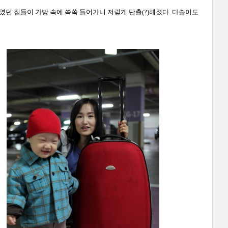
보였던 짐들이 가방 속에 쏙쏙 들어가니 저렇게 단촐(?)해졌다. 다솔이도