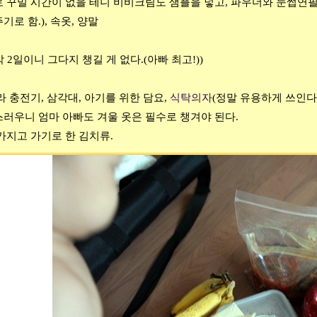
 꾸밀 시간이 없을 테니 비비크림도 샘플을 넣고, 파우더와 눈썹연필
로 함.), 속옷, 양말
박 2일이니 그다지 챙길 게 없다.(아빠 최고!))
라 충전기, 삼각대, 아기를 위한 담요,
식탁의자
(정말 유용하게 쓰인다.
러우니 엄마 아빠도 겨울 옷은 필수로 챙겨야 된다.
가지고 가기로 한 김치류.