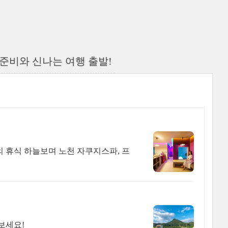
 준비와 신나는 여행 출발!
 휴식 하늘보며 노천 자쿠지스파, 프
보세요!