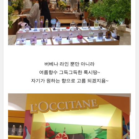
버베나 라인 뿐만 아니라
여름향수 그득그득한 록시땅~
자기가 원하는 향으로 고름 되겠지욤~