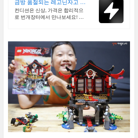
금방 품절되는 레고닌자고 국
내 최대 브랜드 중고거래
컨디션은 신상, 가격은 합리적으
로 번개장터에서 만나보세요! 전
국 각지에서 올라오는 전국구 최
다 상품 매일 10만 개 이상의 신규
상품 업로드