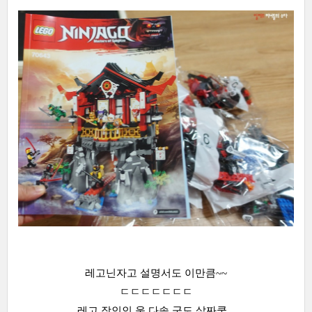
레고닌자고 설명서도 이만큼~~
ㄷㄷㄷㄷㄷㄷㄷ
레고 장인인 울 다솔 군도 살짜쿵...