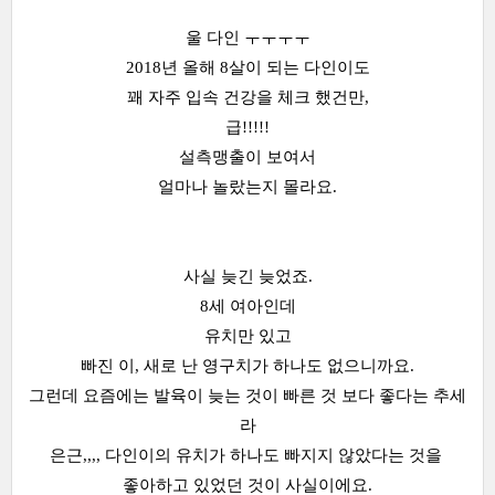
울 다인 ㅜㅜㅜㅜ
2018년 올해 8살이 되는 다인이도
꽤 자주 입속 건강을 체크 했건만,
급!!!!!
설측맹출이 보여서
얼마나 놀랐는지 몰라요.
사실 늦긴 늦었죠.
8세 여아인데
유치만 있고
빠진 이, 새로 난 영구치가 하나도 없으니까요.
그런데 요즘에는 발육이 늦는 것이 빠른 것 보다 좋다는 추세
라
은근,,,, 다인이의 유치가 하나도 빠지지 않았다는 것을
좋아하고 있었던 것이 사실이에요.