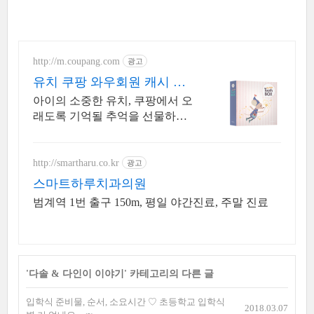
http://m.coupang.com
광고
유치 쿠팡 와우회원 캐시 적
립
아이의 소중한 유치, 쿠팡에서 오
래도록 기억될 추억을 선물하세
요. 태어난 순간을 영원히 간직하
고 싶은 부모님께, 의미 있는 기념
품을 만나보세요.
http://smartharu.co.kr
광고
스마트하루치과의원
범계역 1번 출구 150m, 평일 야간진료, 주말 진료
'
다솔 & 다인이 이야기
' 카테고리의 다른 글
입학식 준비물, 순서, 소요시간 ♡ 초등학교 입학식
2018.03.07