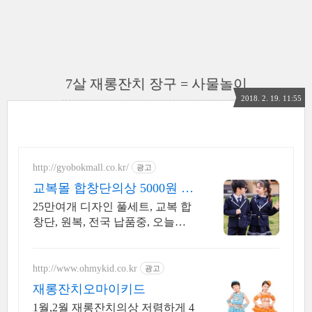
7살 재롱잔치 장구 = 사물놀이
2018. 2. 19. 11:55
http://gyobokmall.co.kr/
광고
교복몰 합창단의상 5000원 오
늘배송 오늘도착 택배대여
25만여개 디자인 풀세트, 교복 합
창단, 원복, 전국 납품중, 오늘주
문 당일도착 학예회의상, 합찬단
복, 무대의상 판매 대여 전문 자체
공장 운영 교복몰
http://www.ohmykid.co.kr
광고
재롱잔치오마이키드
1월,2월 재롱잔치의상 저렴하게 4