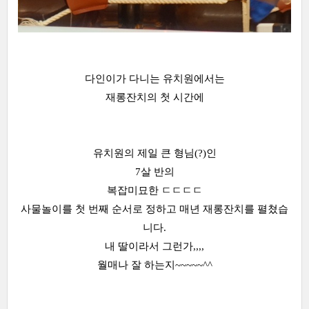
다인이가 다니는 유치원에서는
재롱잔치의 첫 시간에
유치원의 제일 큰 형님(?)인
7살 반의
복잡미묘한 ㄷㄷㄷㄷ
사물놀이를 첫 번째 순서로 정하고 매년 재롱잔치를 펼쳤습
니다.
내 딸이라서 그런가,,,,
월매나 잘 하는지~~~~~^^