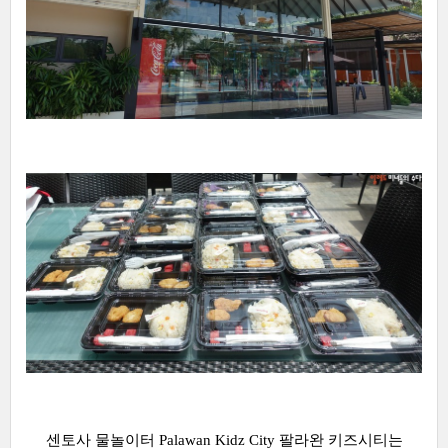
센토사 물놀이터 Palawan Kidz City 팔라완 키즈시티는