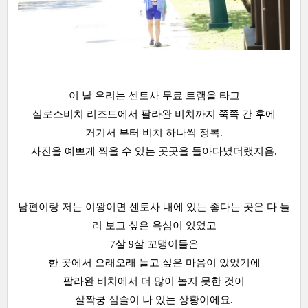
이 날 우리는 센토사 무료 트램을 타고
실로소비치 리조트에서 팔라완 비치까지 쭉쭉 간 후에
거기서 부터 비치 하나씩 정복.
사진을 예쁘게 찍을 수 있는 곳곳을 돌아다녔더랬지욤.
남편이랑 저는 이왕이면 센토사 내에 있는 좋다는 곳은 다 둘
러 보고 싶은 욕심이 있었고
7살 9살 꼬맹이들은
한 곳에서 오래오래 놀고 싶은 마음이 있었기에
팔라완 비치에서 더 많이 놀지 못한 것이
살짝쿵 심술이 나 있는 상황이에요.