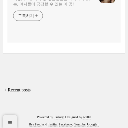
는, 여자들이 공감할 수 있는 이 곳!
구독하기
+ Recent posts
Powered by
Tistory
, Designed by
wallel
Rss Feed
and
Twitter
,
Facebook
,
Youtube
,
Google+