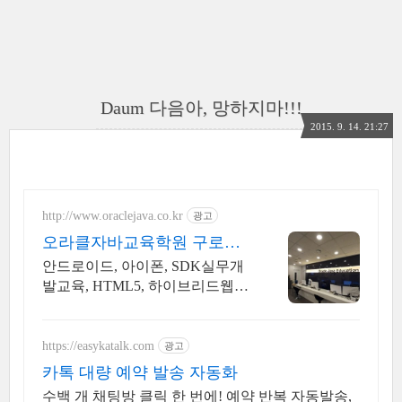
Daum 다음아, 망하지마!!!
2015. 9. 14. 21:27
http://www.oraclejava.co.kr
광고
오라클자바교육학원 구로본
점!
안드로이드, 아이폰, SDK실무개
발교육, HTML5, 하이브리드웹앱,
재직자환급
https://easykatalk.com
광고
카톡 대량 예약 발송 자동화
수백 개 채팅방 클릭 한 번에! 예약 반복 자동발송,