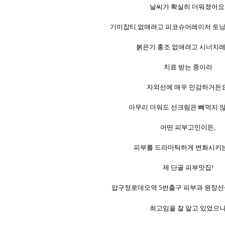
날씨가 확실히 더워졌어요
기미잡티 없애려고 피코슈어레이저 토
붉은기 홍조 없애려고 시너지
치료 받는 중이라
자외선에 매우 민감하거든요
아무리 더워도 선크림은 빼먹지 
어떤 피부고민이든,
피부를 드라마틱하게 변화시키
제 단골 피부맛집!
압구정로데오역 5번출구 피부과 원장선
최고임을 잘 알고 있었으