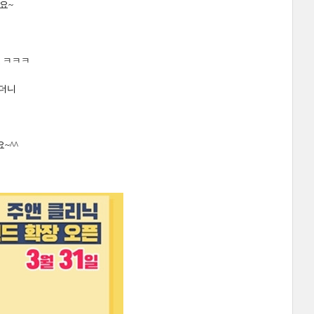
요~
 ㅋㅋㅋ
보더니
~^^