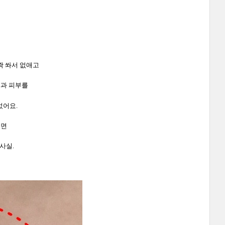
은
쫙 쏴서 없애고
공과 피부를
었어요.
려면
사실.