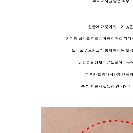
레이저시술 받은 직후
얼굴에 거뭇거뭇 보기 싫
기미와 잡티를 피코슈어 레이저로 쫙쫙
울긋울긋 보기싫게 붉게 확장된 모
시너지레이저로 쫀득하게 만들
피부가 드라마틱하게 변하
좀 쎈 치료가 필요한 건 당연한 