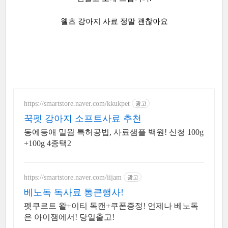
웰츠 강아지 사료 정말 괜찮아요
https://smartstore.naver.com/kkukpet
광고
꾹펫 강아지 소프트사료 추천
동에등애 밀웜 특허공법, 사료샘플 백원! 신청 100g
+100g 4종택2
https://smartstore.naver.com/iijam
광고
베노독 독사료 통큰행사!
펫쿠르트 왈+이티 독캔+쿠폰증정! 언제나 베노독
은 아이잼에서! 당일출고!