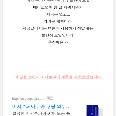
미샤 수퍼 아쿠아 워터리 클렌징 오일
메이크업이 참 잘 지워지면서
자극은 없고,,,
가벼운 제형이라
지금같이 더운 여름에 사용하기 정말 좋은
클렌징 오일입니다.
추천해용~~
이 글을 쓰면서 미샤로부터 제품을 제공받았습니다.
http://m.coupang.com
광고
미샤수퍼아쿠아 쿠팡 와우회
원 무제한 무료배송
깔끔한 미샤수퍼아쿠아, 모공 속