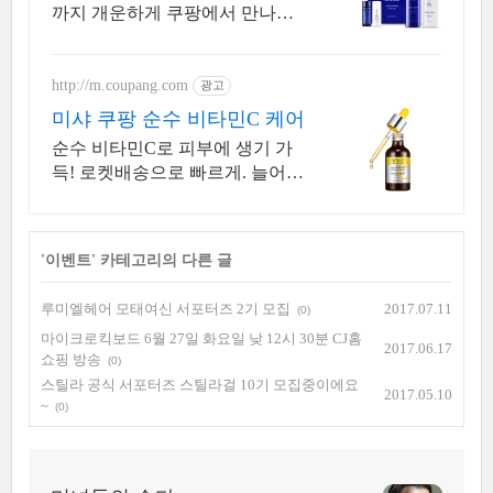
까지 개운하게 쿠팡에서 만나보
세요.
http://m.coupang.com
광고
미샤 쿠팡 순수 비타민C 케어
순수 비타민C로 피부에 생기 가
득! 로켓배송으로 빠르게. 늘어나
는 패드로 간편하게 피부 흔적 케
어! 위생 보관까지.
'
이벤트
' 카테고리의 다른 글
루미엘헤어 모태여신 서포터즈 2기 모집
2017.07.11
(0)
마이크로킥보드 6월 27일 화요일 낮 12시 30분 CJ홈
2017.06.17
쇼핑 방송
(0)
스틸라 공식 서포터즈 스틸라걸 10기 모집중이에요
2017.05.10
~
(0)