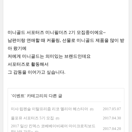
미니골드 서포터즈 미니필더즈 2기 모집중이에요~
남편이랑 연애할 때 커플링, 선물로 미니골드 제품을 많이 받
아 왔기에
저에게 미니골드는 의미있는 브랜드인데요
서포터즈로 활동해서
그 감동을 이어가고 싶습니다.
'
이벤트
' 카테고리의 다른 글
미샤 립펜슬 이탈프리즘 리코 멜리아 헤스티아
2017.05.07
(0)
올포유 서포터즈 5기 모집
2017.04.30
(0)
2017 일산 킨덱스 코베베이비페어 마이크로킥보드
2017.04.20
만나러 가요~
(0)