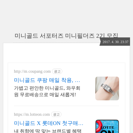
미니골드 서포터즈 미니필더즈 2기 모집
2017. 4. 30. 23:37
http://m.coupang.com
광고
미니골드 쿠팡 매일 착용, 편
안한 데일리
가볍고 편안한 미니골드, 와우회
원 무료배송으로 매일 새롭게!
https://m.lotteon.com
광고
미니골드 X 롯데ON 첫구매
최대 5천원 혜택!
내 취향에 딱 맞는 브랜드별 혜택