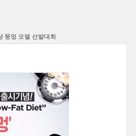
뚱냥 뚱멍 모델 선발대회