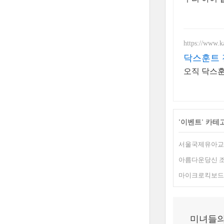
https://www.
닥스훈트 
오직 닥스훈
'
이벤트
' 카테
서울국제유아교육
아름다운당신 조
마이크로킥보드 싸게
미녀들의