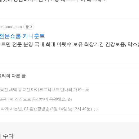
kanihund.com
광고
전문쇼룸 카니훈트
트만 전문 분양 국내 최대 마릿수 보유 최장기간 건강보증, 닥
고리의 다른 글
전 세텍 유교전 마이크로킥보드 만나러 가요~
(0)
은아 편 진심으로 공감하며 응원해요.
(0)
 사는법, CJ 홈쇼핑방송 (3월 14일 낮 12시 40분)
(0)
 수다