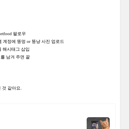
petfood 팔로우
인스타드램 계정에 뚱멍 or 뚱냥 사진 업로드
온몰 해시태그 삽입
를 남겨 주면 끝
 것 같아요.