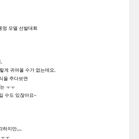
 뚱멍 모델 선발대회
,
렇게 귀여울 수가 없는데요,
간식을 주다보면
는 ㅜㅜ
길 수도 있잖아요~
하지만,,,,
 ㅜㅜ