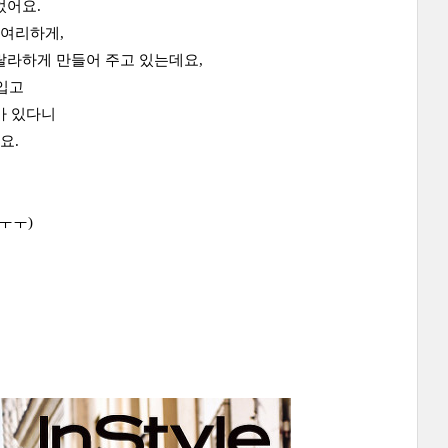
었어요.
리여리하게,
랄라하게 만들어 주고 있는데요,
입고
가 있다니
요.
ㅜㅜ)