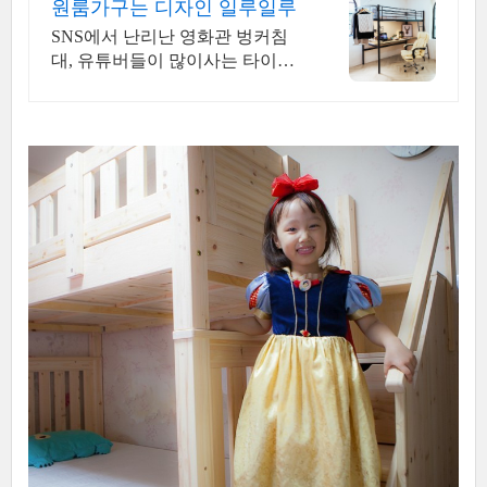
원룸가구는 디자인 일루일루
SNS에서 난리난 영화관 벙커침
대, 유튜버들이 많이사는 타이탄
PC의자