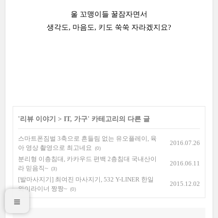
울 꼬맹이들 꿀잠자면서
생각도, 마음도, 키도 쑥쑥 자라겠지요?
'
리뷰 이야기
>
IT, 가구
' 카테고리의 다른 글
스마트폰짐벌 3축으로 흔들림 없는 유오플레이, 육
2016.07.26
아 영상 촬영으로 최고네요
(0)
분리형 이층침대, 카카우드 편백 2층침대 국내산이
2016.06.11
라 믿음직~
(3)
[발마사지기] 최여진 마사지기, 532 Y-LINER 한일
2015.12.02
와이라이너 짱짱~
(0)