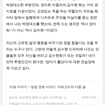
박장대소한 부분인데, 장미희 아줌마의 김수현 화는 거의 경
이로울 지경이었다. 교양있는 척을 하는 역할인지 커피숍 웨
이터 앞에서 일행에게 디저트로 무엇을 마실지를 묻는 장면
에서 나는 박장대소를 했는데, 번뜩 드는 생각은 '역시 장미
희~'가 아닌 '역시 김수현~'이었다.
자신의 고유한 말과 행동을 바꾸기란 정말 힘들다는 것을 우
리는 누구나 안다. 그런데 어떻게 김수현 드라마에 나오는 인
물들은 모두 자신을 버리고 김수현화가 되는 것일까? 내가
만약 투명인간이 된다면, '엄마가 뿔났다'의 대본 연습장에
꼭 가보고 싶다.
'
리뷰 이야기
>
방송 연예 이야기
' 카테고리의 다른 글
권상우, 송승헌과 함께 더 높이 도약하길!
2008.03.06
(1)
인형같던 이상아, 그녀가 더 영악했더라면 그녀는 지